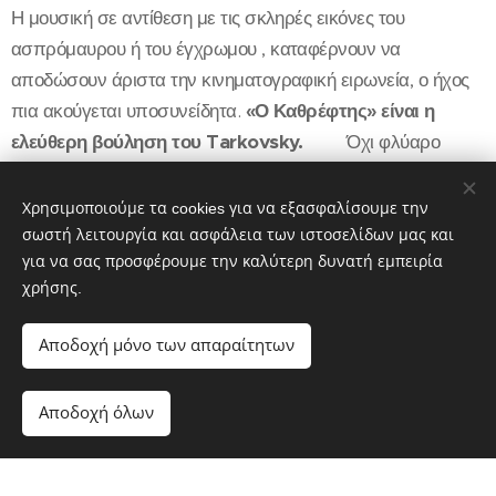
Η μουσική σε αντίθεση με τις σκληρές εικόνες του
ασπρόμαυρου ή του έγχρωμου , καταφέρνουν να
αποδώσουν άριστα την κινηματογραφική ειρωνεία, ο ήχος
πια ακούγεται υποσυνείδητα.
«Ο Καθρέφτης» είναι η
ελεύθερη βούληση του Tarkovsky.
Όχι φλύαρο
σενάριο ώστε οι λέξεις να είναι πολύτιμες. Η προσέγγιση
στην παιδική του ηλικία είναι με τρόπο συνθηματικό και
Χρησιμοποιούμε τα cookies για να εξασφαλίσουμε την
στοχαστικό, αγαπά την μοναξιά , αποφεύγει τον θόρυβο και
σωστή λειτουργία και ασφάλεια των ιστοσελίδων μας και
για να σας προσφέρουμε την καλύτερη δυνατή εμπειρία
την επιθετική πράξη.
χρήσης.
Αποδοχή μόνο των απαραίτητων
Αποδοχή όλων