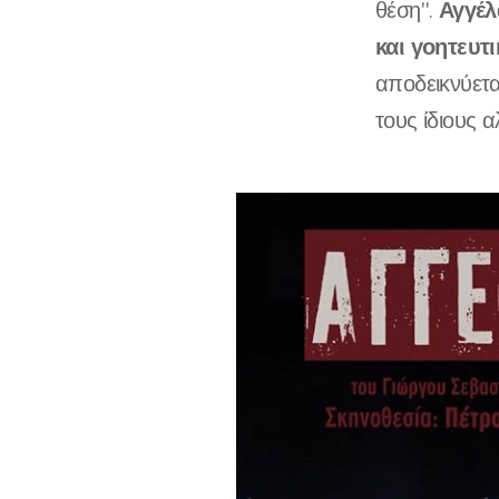
Αγγέλ
θέση".
και γοητευτι
αποδεικνύετα
τους ίδιους α