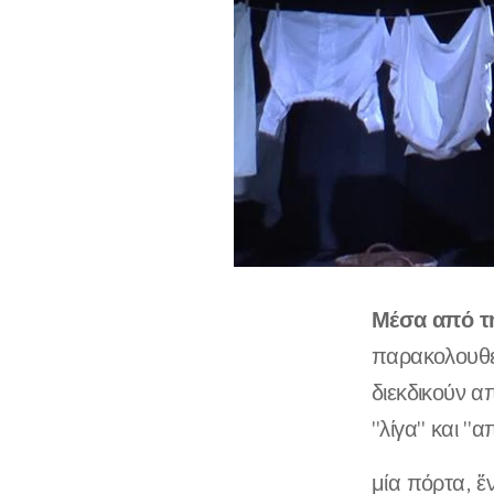
Μέσα από τη
παρακολουθεί
διεκδικούν α
"λίγα" και "
μία πόρτα, ἕ