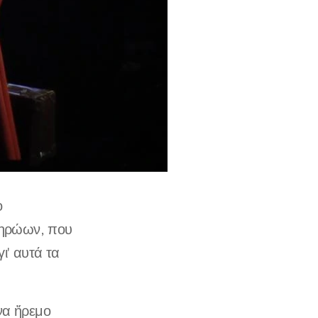
ο
ν ηρώων, που
ι' αυτά τα
να ἤρεμο