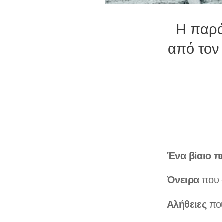
Η παρά
από τον
Ένα βίαιο π
Όνειρα
που 
Αλήθειες
που