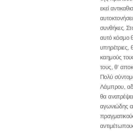
εκεί αντικαθι
αυτοκτονήσει
συνθήκες. Στ
αυτό κόσμο θ
υπηρέτριες, 
καημούς τους
τους, θ' αποκ
Πολύ σύντομ
Λάμπρου, αδ
θα ανατρέψει
αγωνιώδης α
πραγματικούς
αντιμέτωπους