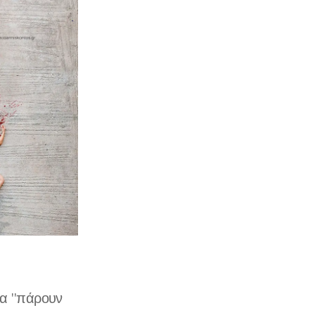
να "πάρουν