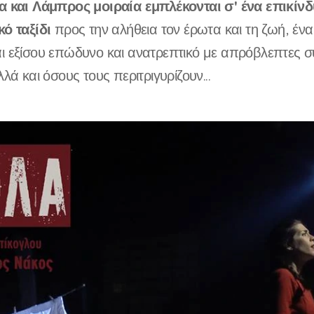
α και Λάμπρος μοιραία εμπλέκονται σ' ένα επικίν
κό ταξίδι
προς την αλήθεια τον έρωτα και τη ζωή, ένα
ι εξίσου επώδυνο και ανατρεπτικό με απρόβλεπτες συ
λλά και όσους τους περιτριγυρίζουν...