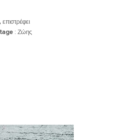
,
επιστρέφει
rtage
: Ζώης