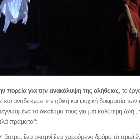
ν πορεία για την ανακάλυψη της αλήθειας
, το έργ
 και αναδεικνύει την ηθική και ψυχική δοκιμασία τω
πεγνωσμένα το δικαίωμα τους για μια καλύτερη ζωή , γ
απλά πράματα":
ν᾿ ἄστρο, ἕνα σκαμνὶ ἕνα χαρούμενο δρόμο τὸ πρωὶ ἕ