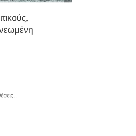
τικούς,
ανεωμένη
σεις...