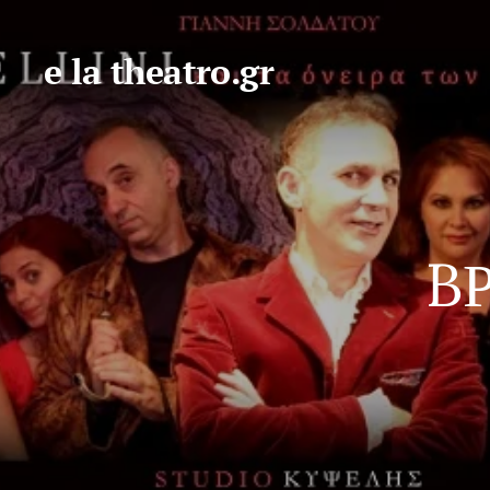
e la theatro.gr
B