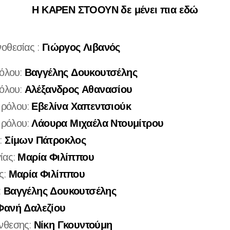
Η
ΚΑΡΕΝ ΣΤΟΟΥΝ δε μένει πια εδώ
Γιώργος Λιβανός
οθεσίας :
Βαγγέλης Δουκουτσέλης
ρόλου:
Αλέξανδρος Αθανασίου
όλου:
Εβελίνα Χαπεντσιούκ
υ ρόλου:
Λάουρα Μιχαέλα Ντουμίτρου
υ ρόλου:
Σίμων Πάτροκλος
:
Μαρία Φιλίππου
ίας:
Μαρία Φιλίππου
ς:
Βαγγέλης Δουκουτσέλης
:
Φανή Δαλεζίου
Νίκη Γκουντούμη
νθεσης: