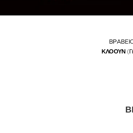
BΡABEI
ΚΛΟΟΥΝ
(
Γ
Β