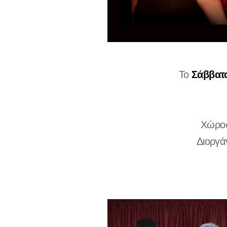
Σάββατο
Το
Χώρος
Διοργ