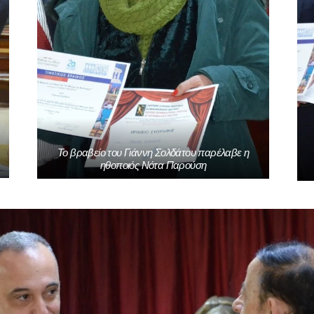
Το βραβείο του Γιάννη Σολδάτου παρέλαβε η
ηθοποιός Νότα Παρούση