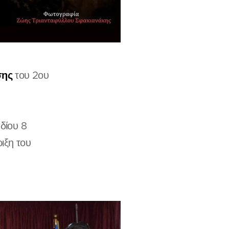
σης
του 2ου
δίου 8
ξη του