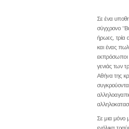
Σε ένα υποθη
σύγχρονο "Β
ήρωες, τρία 
και ένας πωλ
εκπρόσωποι 
γενιάς των τ
Αθήνα της κρί
συγκρούονται
αλληλοαγαπιο
αλληλοκατασ
Σε μια μόνο 
ενήλικα τρα