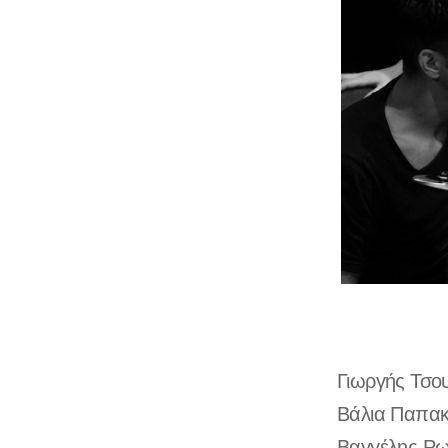
Γιωργής Τσο
Βάλια Παπακ
Βαγγέλης Ρω