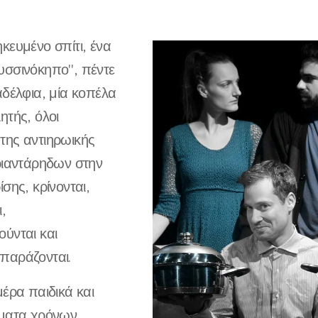
κευμένο σπίτι, ένα
υσσινόκηπο", πέντε
αδέλφια, μία κοπέλα
ητής, όλοι
της αντιηρωικής
ριαντάρηδων στην
σης, κρίνονται,
,
ύνται και
παράζονται.
μέρα παιδικά και
ύματα χρόνων