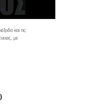
έξοδα και τις
νειας, με
υ