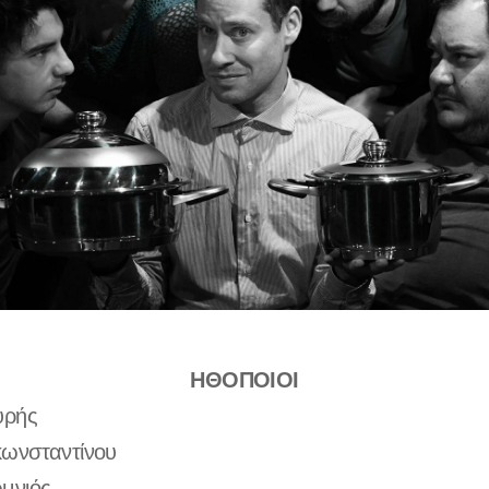
ΗΘΟΠΟΙΟΙ
υρής
ωνσταντίνου
μνιός