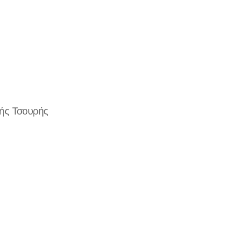
ς Τσουρής