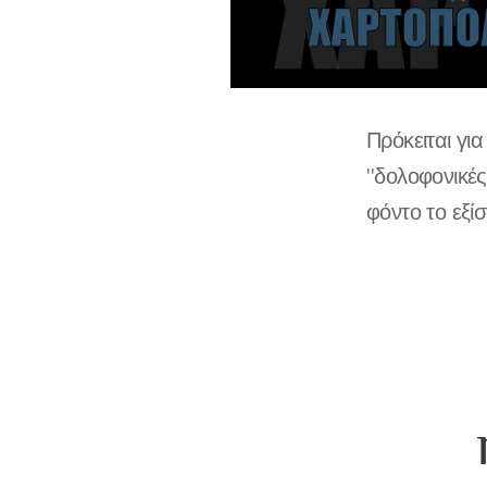
Πρόκειται γι
"δολοφονικές
φόντο το εξί