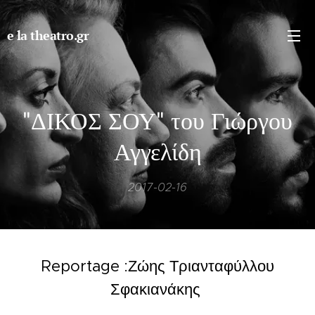
e la theatro.gr
"ΔΙΚΟΣ ΣΟΥ" του Γιώργου
Αγγελίδη
2017-02-16
Reportage :Ζώης Τριανταφύλλου
Σφακιανάκης