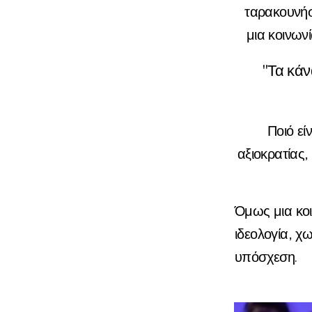
ταρακουνήσ
μια κοινων
"Τα κά
Ποιό ε
αξιοκρατίας,
Όμως μια κοι
ιδεολογία, χ
υπόσχεση.