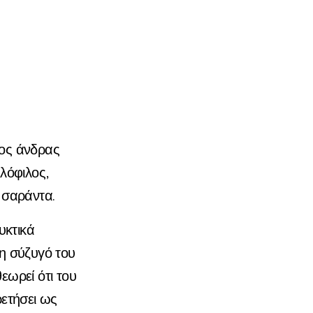
σος άνδρας
υλόφιλος,
 σαράντα.
υκτικά
τη σύζυγό του
εωρεί ότι του
ρετήσει ως