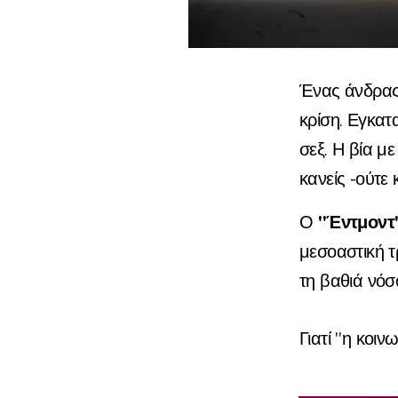
Ένας άνδρας 
κρίση. Εγκατ
σεξ. Η βία μ
κανείς -ούτε 
"Έντμοντ
Ο
μεσοαστική τ
τη βαθιά νόσ
Γιατί "η κοιν