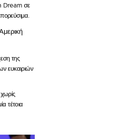
an Dream σε
μπορεύσιμα.
Αμερική
εση της
σων ευκαιριών
 χωρίς
ία τέτοια