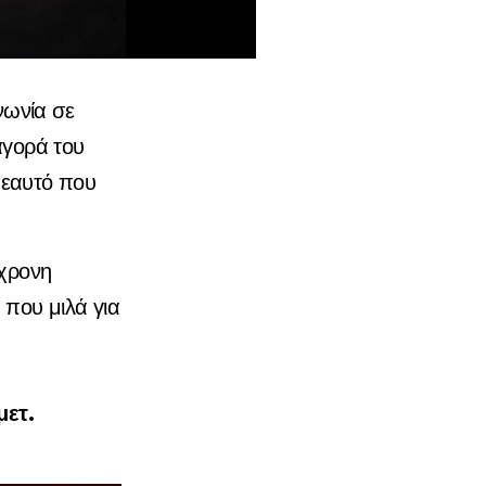
νωνία σε
 αγορά του
 εαυτό που
γχρονη
 που μιλά για
ετ.