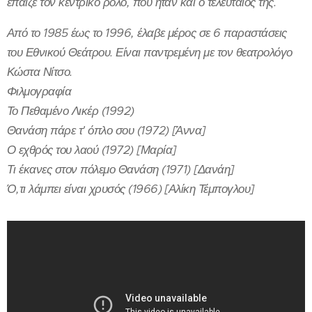
έπαιζε τον κεντρικό ρόλο, που ήταν και ο τελευταίος της.
Από το 1985 έως το 1996, έλαβε μέρος σε 6 παραστάσεις
του Εθνικού Θεάτρου. Είναι παντρεμένη με τον θεατρολόγο
Κώστα Νίτσο.
Φιλμογραφία
Το Πεθαμένο Λικέρ (1992)
Θανάση πάρε τ' όπλο σου (1972) [Άννα]
Ο εχθρός του λαού (1972) [Μαρία]
Τι έκανες στον πόλεμο Θανάση (1971) [Δανάη]
Ό,τι λάμπει είναι χρυσός (1966) [Αλίκη Τέμπογλου]