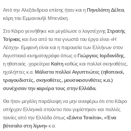
Από την Αλεξάνδρεια επίσης ήταν και η
Πηνελόπη Δέλτα
,
κόρη του Εμμανουήλ Μπενάκη.
Στο Κάιρο γεννήθηκε και μεγάλωσε ο λογοτέχνης
Στρατής
Τσίρκας
και ένα από τα πιο γνωστά του έργα είναι «Η
Λέσχη». Εμφανή είναι και η παρουσία των Ελλήνων στον
Αιγυπτιακό κινηματογράφο όπως ο
Γεώργιος Ιορδανίδης
,
η ηθοποιός -χορεύτρια
Καίτη
καθώς και πολλοί σκηνοθέτες,
ηχολήπτες κ.α.
Μάλιστα πολλοί Αιγυπτιώτες (ηθοποιοί,
τραγουδιστές, σκηνοθέτες, μουσικοσυνθέτες κ.α.)
συνέχισαν την καριέρα τους στην Ελλάδα.
Θα ήταν μεγάλη παράλειψη να μην αναφέρω ότι στο Κάιρο
υπήρχαν Ελληνικά στούντιο που γυρίστηκαν και πολλές
ταινίες από την Ελλάδα όπως
«Σάντα Τσικίτα», «Ένα
βότσαλο στη λίμνη»
κ.α.