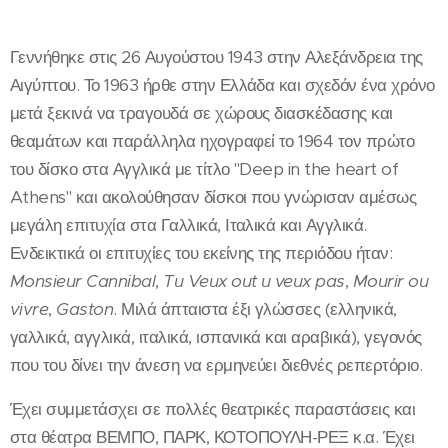
Γεννήθηκε στις 26 Αυγούστου 1943 στην Αλεξάνδρεια της
Αιγύπτου. Το 1963 ήρθε στην Ελλάδα και σχεδόν ένα χρόνο
μετά ξεκινά να τραγουδά σε χώρους διασκέδασης και
θεαμάτων και παράλληλα ηχογραφεί το 1964 τον πρώτο
του δίσκο στα Αγγλικά με τίτλο "Deep in the heart of
Athens" και ακολούθησαν δίσκοι που γνώρισαν αμέσως
μεγάλη επιτυχία στα Γαλλικά, Ιταλικά και Αγγλικά.
Ενδεικτικά οι επιτυχίες του εκείνης της περιόδου ήταν:
Monsieur Cannibal
,
Tu Veux out u veux pas
,
Mourir ou
vivre
,
Gaston
. Μιλά άπταιστα έξι γλώσσες (ελληνικά,
γαλλικά, αγγλικά, ιταλικά, ισπανικά και αραβικά), γεγονός
που του δίνει την άνεση να ερμηνεύει διεθνές ρεπερτόριο.
Έχει συμμετάσχει σε πολλές θεατρικές παραστάσεις και
στα θέατρα ΒΕΜΠΟ, ΠΑΡΚ, ΚΟΤΟΠΟΥΛΗ-ΡΕΞ κ.α. Έχει