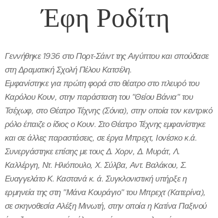
Έφη Ροδίτη
Γεννήθηκε 1936 στο Πορτ-Σάιντ της Αιγύπτου και σπούδασε
στη Δραματική Σχολή Πέλου Κατσέλη.
Εμφανίστηκε για πρώτη φορά στο θέατρο στο πλευρό του
Καρόλου Κουν, στην παράσταση του "Θείου Βάνια" του
Τσέχωφ, στο Θέατρο Τέχνης (Σόνια), στην οποία τον κεντρικό
ρόλο έπαιζε ο ίδιος ο Κουν. Στο Θέατρο Τέχνης εμφανίστηκε
και σε άλλες παραστάσεις, σε έργα Μπρεχτ, Ιονέσκο κ.ά.
Συνεργάστηκε επίσης με τους Δ. Χορν, Δ. Μυράτ, Λ.
Καλλέργη, Ντ. Ηλιόπουλο, Χ. Σύλβα, Αντ. Βαλάκου, Σ.
Ευαγγελάτο Κ. Καστανά κ. ά. Συγκλονιστική υπήρξε η
ερμηνεία της στη "Μάνα Κουράγιο" του Μπρεχτ (Κατερίνα),
σε σκηνοθεσία Αλέξη Μινωτή, στην οποία η Κατίνα Παξινού