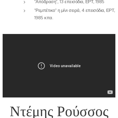
"Απόδραση", 13 επεισόδια, ΕΡΤ, 1985
"Ρεμπέτικο" η μίνι σειρά, 4 επεισόδια, ΕΡΤ,
1985 κπα.
Ντέμης Ρούσσος