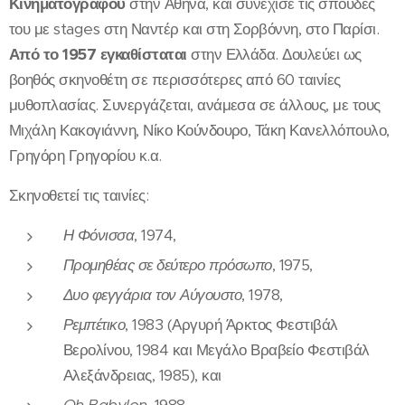
Κινηματογράφου
στην Αθήνα, και συνέχισε τις σπουδές
του με stages στη Ναντέρ και στη Σορβόννη, στο Παρίσι.
Από το 1957 εγκαθίσταται
στην Ελλάδα. Δουλεύει ως
βοηθός σκηνοθέτη σε περισσότερες από 60 ταινίες
μυθοπλασίας. Συνεργάζεται, ανάμεσα σε άλλους, με τους
Μιχάλη Κακογιάννη, Νίκο Κούνδουρο, Τάκη Κανελλόπουλο,
Γρηγόρη Γρηγορίου κ.α.
Σκηνοθετεί τις ταινίες:
Η Φόνισσα
, 1974,
Προμηθέας σε δεύτερο πρόσωπο
, 1975,
Δυο φεγγάρια τον Αύγουστο
, 1978,
Ρεμπέτικο
, 1983 (Αργυρή Άρκτος Φεστιβάλ
Βερολίνου, 1984 και Μεγάλο Βραβείο Φεστιβάλ
Αλεξάνδρειας, 1985), και