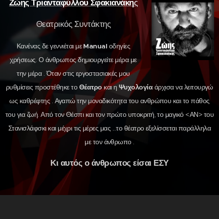
Ζώης Τριανταφύλλου Σφακιανάκη
ς
Θεατρικός Συντάκτης
Κανένας δε γεννιέται με
Manual
οδηγίες
χρήσεως. Ο άνθρωπος δημιουργείτε μέρα με
την μέρα . Όταν στις εργοστασιακές μου
ρυθμίσεις προστέθηκε το
Θέατρο
και η
Ψυχολογία
άρχισα να λειτουργώ
ως καθρέφτης . Αγαπώ την μοναδικότητα του ανθρώπου και το πάθος
του για ζωή. Από τον Θέσπι και τον πρώτο υποκριτή, το μαγικό <ΑΝ> του
Στανισλάφσκι και μέχρι τις μέρες μας ...το θέατρο εξελίσσεται παράλληλα
με τον άνθρωπο .
Κι αυτός ο άνθρωπος είσαι ΕΣΥ