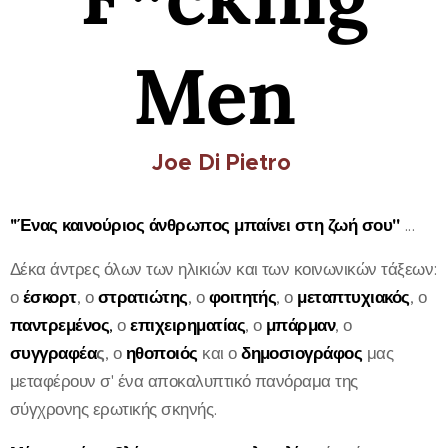
Men
Joe Di Pietro
''Ένας καινούριος άνθρωπος μπαίνει στη ζωή σου''
...
Δέκα άντρες όλων των ηλικιών και των κοινωνικών τάξεων:
ο
έσκορ
τ
, ο
στρατιώτης
, ο
φοιτητής
, ο
μεταπτυχιακός
, ο
παντρεμένος
,
ο
επιχειρηματίας
, ο
μπάρμαν
, ο
συγγραφέα
ς
, ο
ηθοποιός
και ο
δημοσιογράφος
μας
μεταφέρουν σ' ένα αποκαλυπτικό πανόραμα της
σύγχρονης ερωτικής σκηνής.