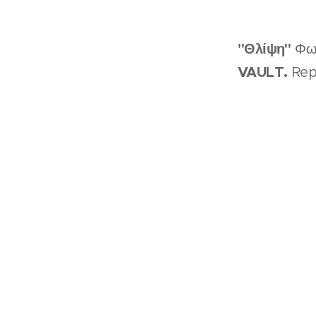
"Θλίψη"
Φωτ
VAULT.
Repo