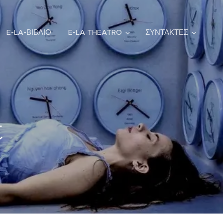
E-LA-ΒΙΒΛΙΟ
E-LA THEATRO
ΣΥΝΤΑΚΤΕΣ
t