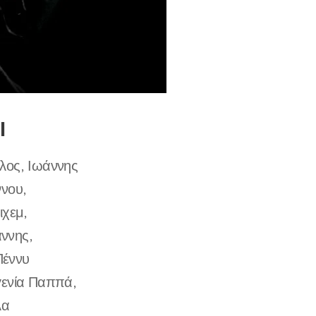
Ι
λος, Ιωάννης
ννου,
ιχεμ,
ννης,
Πέννυ
γενία Παππά,
λα