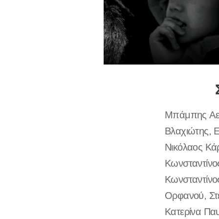
Μπάμπης Αερ
Βλαχιώτης, Ε
Νικόλαος Κάρ
Κωνσταντίνο
Κωνσταντίνο
Ορφανού, Στ
Κατερίνα Παυ