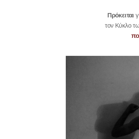
Πρόκειται
γ
τον Κύκλο τ
πο