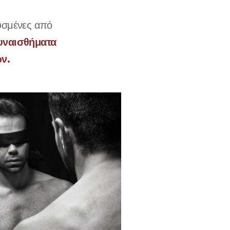
σμένες από
υναισθήματα
ων.