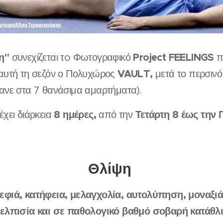
η"
Project FEELINGS
συνεχίζεται τo Φωτογραφικό
π
VAULT,
 αυτή τη σεζόν ο Πολυχώρος
μετά το περσιν
τανε στα 7 θανάσιμα αμαρτήματα).
8 ημέρες,
Τετάρτη 8 έως την 
έχει διάρκεια
από την
Θλίψη
εφιά, κατήφεια, μελαγχολία, αυτολύπηση, μοναξιά
ελπισία και σε παθολογικό βαθμό σοβαρή κατάθλ