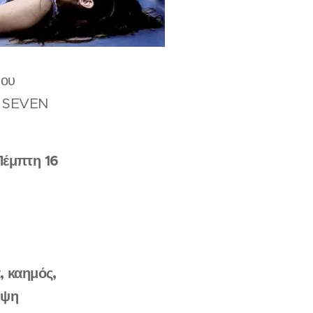
ου
ό SEVEN
Πέμπτη 16
, καημός,
ιψη