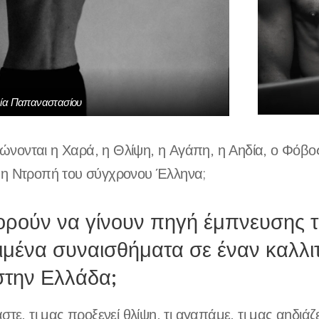
ία Παπαναστασίου
νονται η Χαρά, η Θλίψη, η Αγάπη, η Αηδία, ο Φόβος
 η Ντροπή του σύγχρονου Έλληνα;
ρούν να γίνουν πηγή έμπνευσης 
ιμένα συναισθήματα σε έναν καλλι
στην Ελλάδα;
στε, τι μας προξενεί θλίψη, τι αγαπάμε, τι μας αηδιάζε