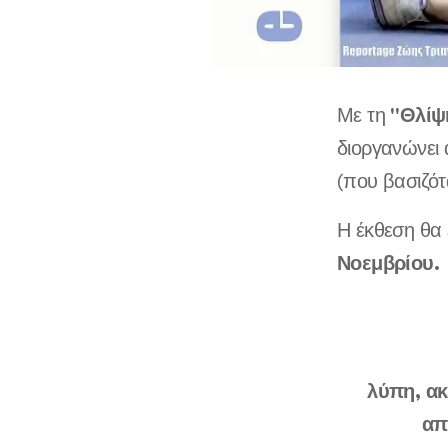
"Θλίψ
Με τη
διοργανώνει
(που βασιζό
Η έκθεση θα 
Νοεμβρίου.
λύπη, ακ
απ