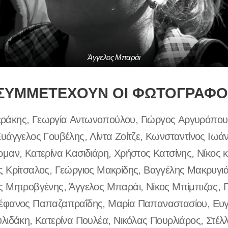
Άγγελος Μπαράι
ΣΥΜΜΕΤΕΧΟΥΝ ΟΙ ΦΩΤΟΓΡΑΦΟ
άκης, Γεωργία Αντωνοπούλου, Γιώργος Αργυρόπου
υάγγελος Γουβέλης, Λίντα Ζοίτζε, Κωνσταντίνος Ιωά
μαν, Κατερίνα Κασιδιάρη, Χρήστος Κατσίνης, Νίκος κ
ς Κρίτσαλος, Γεώργιος Μακρίδης, Βαγγέλης Μακρυγιά
ς Μητροβγένης, Άγγελος Μπαράι, Νίκος Μπίμπιζας, 
έφανος Παπαζαπραΐδης, Μαρία Παπαναστασίου, Ευ
λιδάκη, Κατερίνα Πουλέα, Νικόλας Πουρλιάρος, Στέλ