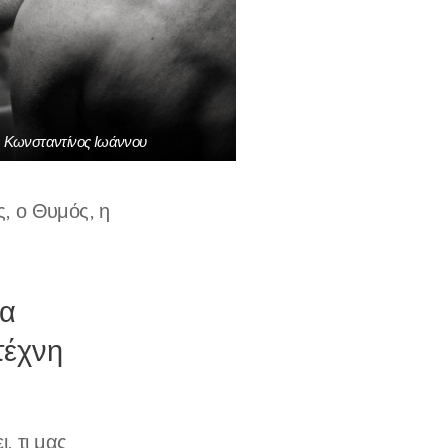
Κωνσταντίνος Ιωάννου
, ο Θυμός, η
τα
τέχνη
ι, τι μας