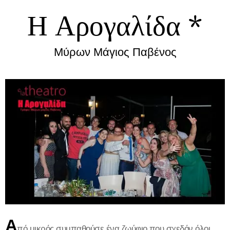
Η Αρογαλίδα *
Μύρων Μάγιος Παβένος
Α
πό μικρός συμπαθούσε ένα ζωύφιο που σχεδόν όλοι