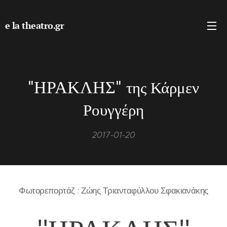
e la theatro.gr
"ΗΡΑΚΛΗΣ"
της Κάρμεν
Ρουγγέρη
2017-01-20
Φωτορεπορτάζ : Ζώης Τριανταφύλλου Σφακιανάκης