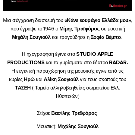
Μια σύγχρονη διασκευή του
«Κάνε κουράγιο Ελλάδα μου»
,
που έγραψε το 1946 ο
Μίμης
Τραϊφόρος
σε μουσική
Μιχάλη
Σουγιούλ
και τραγούδησε η
Σοφία Βέμπο
.
Η ηχογράφηση έγινε στο
STUDIO APPLE
PRODUCTIONS
και τα γυρίσματα
στο θέατρο
RADAR.
Η ευγενική παραχώρηση της μουσικής έγινε από τις
κυρίες
Ηρώ
και
Αλίκη Σουγιούλ
για τους σκοπούς του
ΤΑΣΕΗ
( Ταμείο αλληλοβοηθείας σωματείου Ελλ.
Ηθοποιών)
Στίχοι:
Βασίλης Τραϊφόρος
Μουσική:
Μιχάλης Σουγιούλ