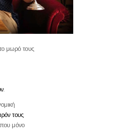
 το μωρό τους
ον
.
νομική
ρόν τους
ς που μόνο