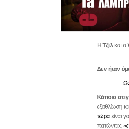
Τζιλ
Η
και ο
Δεν ήταν όμ
Ως
Κάποια στι
εξαθλίωση κα
τώρα
είναι 
πατώντας
«ε