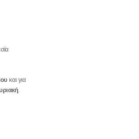
σία
ίου
και για
υριακή
.