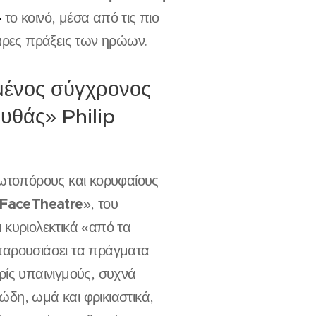
»
το κοινό, μέσα από τις πιο
αρες πράξεις των ηρώων.
́νος σύγχρονος
θάς» Philip
ρωτοπόρους και κορυφαίους
Face
Theatre
», του
 κυριολεκτικά «από τα
αρουσιάσει τα πράγματα
ρίς υπαινιγμούς, συχνά
δη, ωμά και φρικιαστικά,