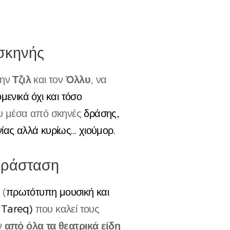
 σκηνής
Τζιλ
Όλλυ
την
και τον
, να
μενικά όχι και τόσο
υ μέσα από σκηνές
δράσης,
ίας αλλά κυρίως... χιούμορ.
αράσταση
 (
πρωτότυπη μουσική και
ν Tareq)
που καλεί τους
από όλα τα θεατρικά είδη
ν