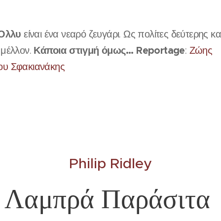
́λλυ
είναι ένα νεαρό ζευγάρι. Ως πολίτες δεύτερης κα
Κάποια στιγμή όμως... Reportage
 μέλλον.
:
Ζώης
λου Σφακιανάκης
Philip Ridley
Λαμπρά Παράσιτα