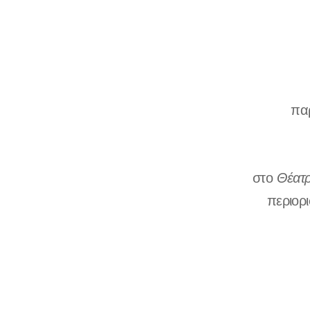
πα
στο
Θέατ
περιορ