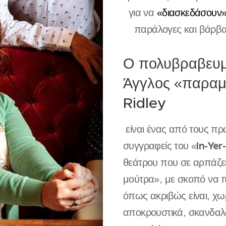
για να
«διασκεδάσουν
παράλογες και βάρβ
Ο πολυβραβευμε
Άγγλος «παραμυ
Ridley
είναι ένας από τους π
In
-
Yer
-
συγγραφείς του «
θεάτρου που σε αρπάζει
μούτρα», με σκοπό να π
όπως ακριβώς είναι, χω
αποκρουστικά, σκανδαλώ