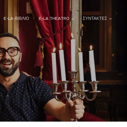
E-LA-ΒΙΒΛΙΟ
E-LA THEATRO
ΣΥΝΤΑΚΤΕΣ