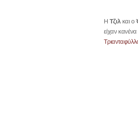
Τζιλ
Ο
Η
και ο
είχαν κανένα
Τριανταφύλ