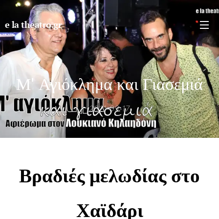
e la theatro.gr
Μ' Αγιόκλημα και Γιασεμιά
2021-09-17
Βραδιές μελωδίας στο
Χαϊδάρι