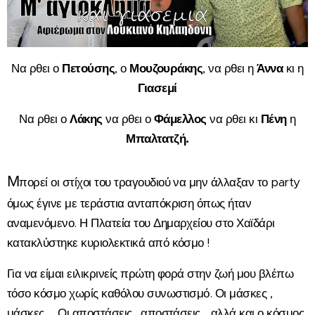
Να ρθει ο
Πετούσης
, ο
Μουζουράκης
, να ρθει η
Άννα
κι η
Γιασεμί
Να ρθει ο
Λάκης
να ρθει ο
Φάμελλος
να ρθει κι
Πένη
η
Μπαλτατζή.
Μ
πορεί οι στίχοι του τραγουδιού να μην άλλαξαν το party
όμως έγινε με τεράστια ανταπόκριση όπως ήταν
αναμενόμενο. Η Πλατεία του Δημαρχείου στο Χαϊδάρι
κατακλύστηκε κυριολεκτικά από κόσμο !
Για να είμαι ειλικρινείς πρώτη φορά στην ζωή μου βλέπω
τόσο κόσμο χωρίς καθόλου συνωστισμό.
Οι μάσκες ,
μάσκες ... Οι αποστάσεις , αποστάσεις... αλλά και ο κόσμος,