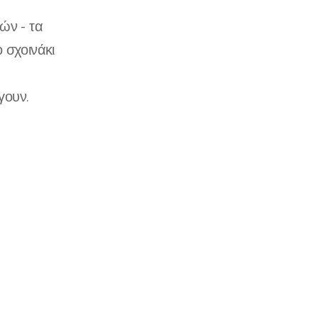
ών - τα
 σχοινάκι
γουν.