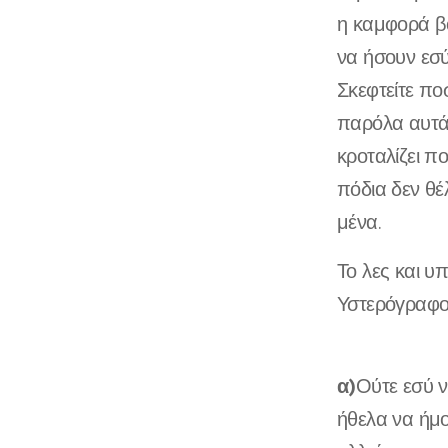
η καμφορά β
να ήσουν εσύ
Σκεφτείτε πο
παρόλα αυτά
κροταλίζει π
πόδια δεν θέ
μένα.
Το λες και υ
Υστερόγραφ
α)
Ούτε εσύ ν
ήθελα να ήμ