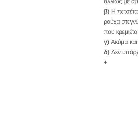
αλλιώς με απ
β)
Η πετσέτα 
ρούχα στεγν
που κρεμιέτα
γ)
Ακόμα και 
δ)
Δεν υπάρχ
+