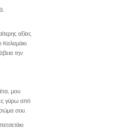
ά.
ίτερης αξίας
ιο Καλαμάκι
άβεια την
έτα, μου
ξες γύρω από
ο σώμα σου.
 πετσετάκι