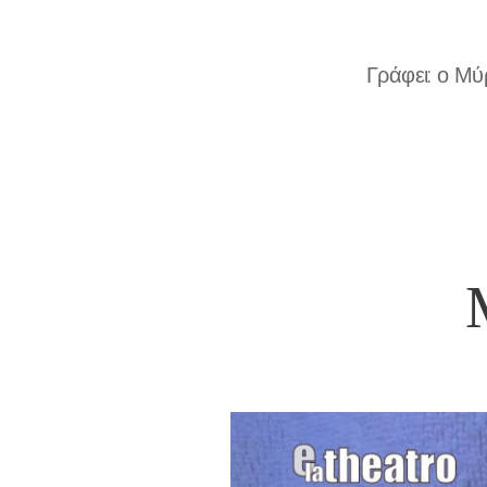
Γράφει: ο Μ