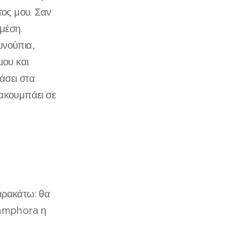
ος μου. Σαν
 μέση.
υνούπια,
μου και
ιάσει στα
 ακουμπάει σε
παρακάτω: θα
camphora η