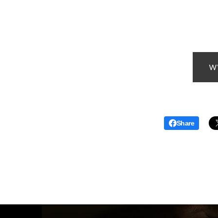
w
Share