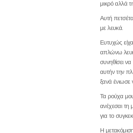
μικρό αλλά τ
Αυτή πετσέτα
με λευκά.
Ευτυχώς είχα
απλώνω λευκά
συνηθίσει ν
αυτήν την π
ξανά ένιωσε 
Τα ρούχα μου
ανέχεσαι τη 
για το συγκε
Η μετακόμιση