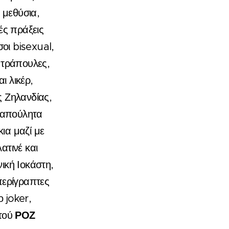
 μεθύσια,
ές πράξεις
οι bisexual,
 τράπουλες,
ι λικέρ,
ς Ζηλανδίας,
ό απούλητα
κια μαζί με
ατινέ και
ική Ιοκάστη,
περίγραπτες
ο joker,
ΡΟΖ
ωτού