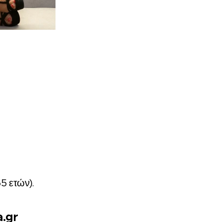
5 ετών).
a.gr