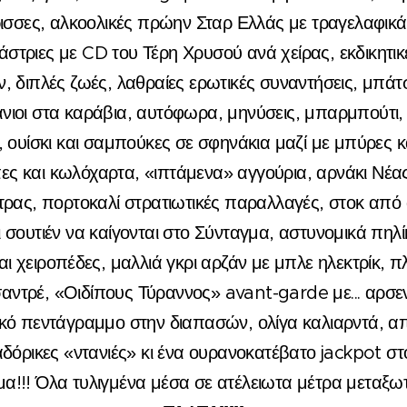
ισσες, αλκοολικές πρώην Σταρ Ελλάς με τραγελαφικά
ιάστριες με CD του Τέρη Χρυσού ανά χείρας, εκδικητικ
, διπλές ζωές, λαθραίες ερωτικές συναντήσεις, μπάτσ
άνιοι στα καράβια, αυτόφωρα, μηνύσεις, μπαρμπούτι,
 ουίσκι και σαμπούκες σε σφηνάκια μαζί με μπύρες κα
ς και κωλόχαρτα, «ιπτάμενα» αγγούρια, αρνάκι Νέα
τρας, πορτοκαλί στρατιωτικές παραλλαγές, στοκ απ
 σουτιέν να καίγονται στο Σύνταγμα, αστυνομικά πηλί
αι χειροπέδες, μαλλιά γκρι αρζάν με μπλε ηλεκτρίκ, πλ
αντρέ, «Οιδίπους Τύραννος» avant-garde με... αρσεν
κό πεντάγραμμο στην διαπασών, ολίγα καλιαρντά, α
αδόρικες «ντανιές» κι ένα ουρανοκατέβατο jackpot στ
α!!! Όλα τυλιγμένα μέσα σε ατέλειωτα μέτρα μεταξ