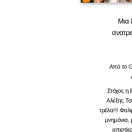
Μια 
ανατρε
Από το G
Στόχος η 
Αλέξης Τσ
τρέλα!!! Φαλ
μνημόνια, 
απιστί