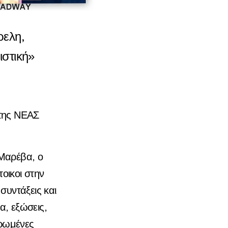
ρελη,
ιστική»
 της ΝΕΑΣ
!
 Μαρέβα, ο
οικοι στην
συντάξεις και
α, εξώσεις,
ρωμένες