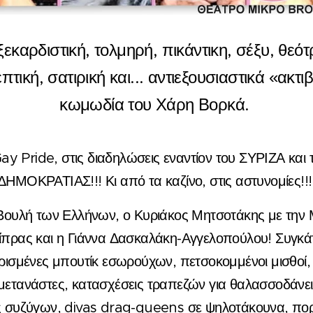
ξεκαρδιστική, τολμηρή, πικάντικη, σέξυ, θεότ
πτική, σατιρική και... αντιεξουσιαστικά «ακτιβ
κωμωδία του Χάρη Βορκά.
ay Pride, στις διαδηλώσεις εναντίον του ΣΥΡΙΖΑ και
ΔΗΜΟΚΡΑΤΙΑΣ!!! Κι από τα καζίνο, στις αστυνομίες!!
Βουλή των Ελλήνων, ο Κυριάκος Μητσοτάκης με την
ίπρας και η Γιάννα Δασκαλάκη-Αγγελοπούλου! Συγκάτ
ιρισμένες μπουτίκ εσωρούχων, πετσοκομμένοι μισθοί, 
μετανάστες, κατασχέσεις τραπεζών για θαλασσοδάνει
ες συζύγων, divas drag-queens σε ψηλοτάκουνα, πο