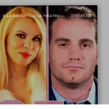
E-LA-ΒΙΒΛΙΟ
E-LA THEATRO
ΣΥΝΤΑΚΤΕΣ