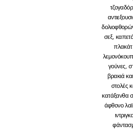
τζογαδόρ
αντιεξουσ
δολιοφθορών
σεξ, καπετ
πλακάτ,
λεμονόκουπε
γούνες, σ
βρακιά και
στολές κ
κατάξανθα σ
άφθονο λαϊ
ιντριγκ
φάντασμ