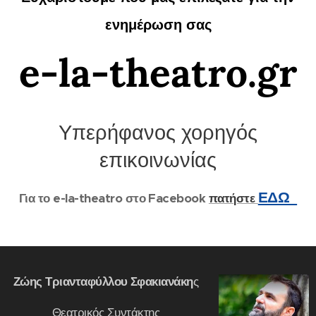
ενημέρωση σας
e-la-theatro.gr
Υπερήφανος χορηγός
επικοινωνίας
ΕΔΩ
Για το e-la-theatro στο Facebook
πατήστε
Ζώης Τριανταφύλλου Σφακιανάκη
ς
Θεατρικός Συντάκτης