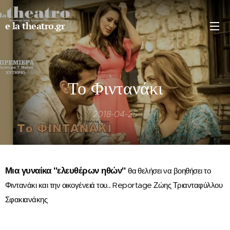
e la theatro.gr
Το Φιντανάκι
2018-04-25
Μια γυναίκα "ελευθέρων ηθών"
θα θελήσει να βοηθήσει το
Φιντανάκι και την οικογένειά του...
Reportage Ζώης Τριανταφύλλου
Σφακιανάκης