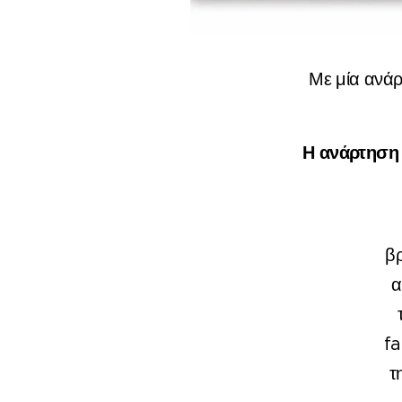
Με μία ανάρ
Η ανάρτηση
βρ
α
fa
τ