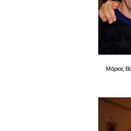
Μάριος Βα