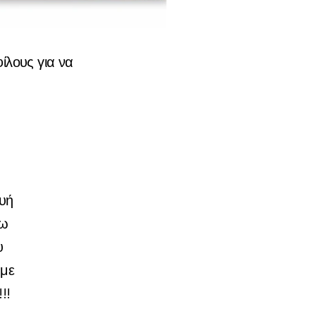
ίλους για να
υή
ξω
υ
υμε
!!