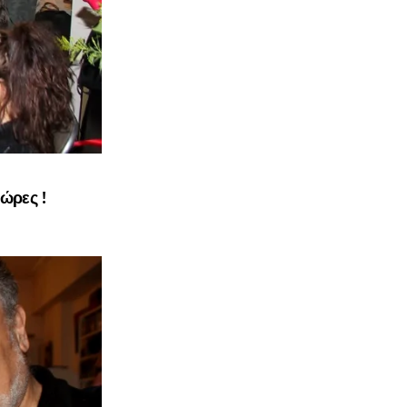
ώρες !