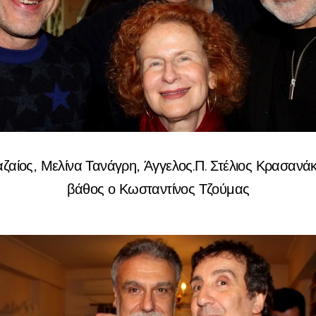
ζαίος, Μελίνα Τανάγρη, Άγγελος.Π. Στέλιος Κρασανάκ
βάθος ο Κωσταντίνος Τζούμας