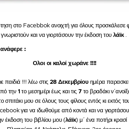
τηση στο Facebbok ανοιχτή για όλους προσκάλεσε φ
λάϊκ
γνωριστούν και να γιορτάσουν την έκδοση του
.
 ανάφερε :
Ολοι οι καλοί χωράνε !!!!
28 Δεκεμβρίου
ε παιδιά !!! λέω στις
ημέρα παρασκε
1
7
πό την
το μεσημέρι έως και τις
το βραδάκι ν΄ανοί
το σπιτάκι μου σε όλους τους φίλους εντός κι εκτός το
cebook για να ιδωθούμε από κοντά και να γιορτάσο
λάϊκ
ην έκδοση του βιβλίου μου (
) μ΄ ένα ποτήρι κρασί !