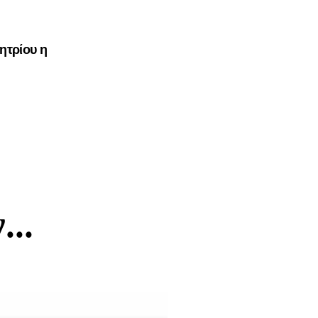
ητρίου η
..