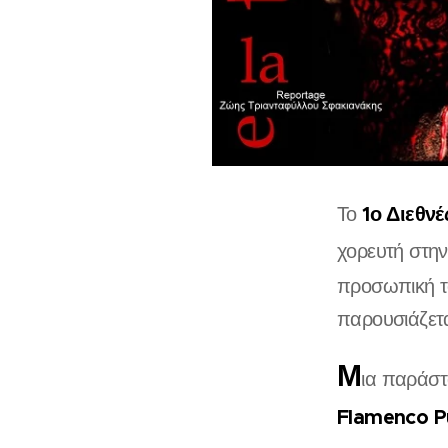
1ο Διεθν
Το
χορευτή στην
προσωπική 
παρουσιάζετα
Μ
ια παράστ
Flamenco P