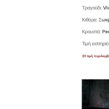
Vi
Τραγούδι:
ωκ
Κιθάρα: Σ
Pe
Κρουστά:
Τιμή εισιτηρί
(Η τιμή περιλαμ