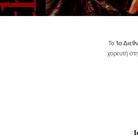
1ο Διεθ
Το
χορευτή στη
1