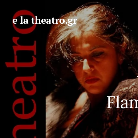
e la theatro.gr
Fla