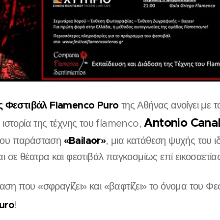
ές Φεστιβάλ Flamenco Puro
της Αθήνας ανοίγει με τ
Antonio Cana
 ιστορία της τέχνης του flamenco,
«Bailaor»
του παράσταση
, μια κατάθεση ψυχής του ιδ
ι σε θέατρα και φεστιβάλ παγκοσμίως επί εικοσαετία
αση που «σφραγίζει» και «βαφτίζει» το όνομα του Φεστ
uro
!