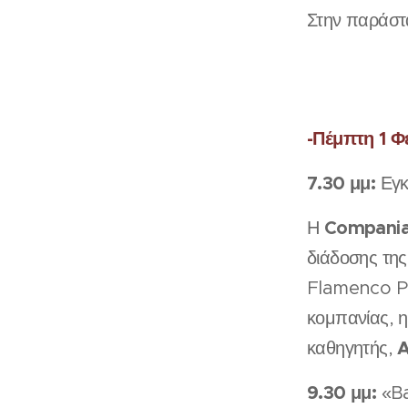
Στην παράστα
-Πέμπτη 1 
7.30 μμ:
Εγκ
Compania
Η
διάδοσης της
Flamenco Pur
κομπανίας, η
A
καθηγητής,
9.30 μμ:
«Ba