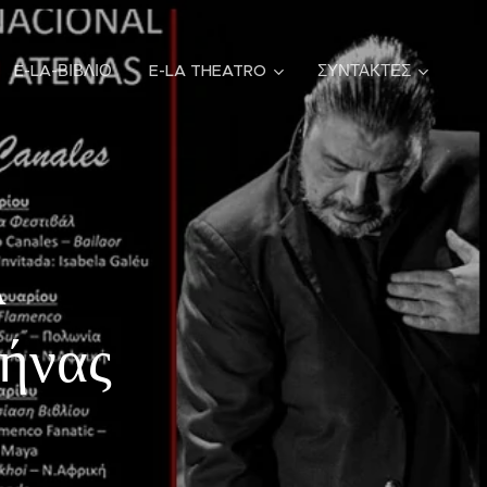
E-LA-ΒΙΒΛΙΟ
E-LA THEATRO
ΣΥΝΤΑΚΤΕΣ
λ
ήνας