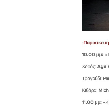
-Παρασκευή
10.00 μμ:
«T
Aga 
Χορός:
Ma
Τραγούδι:
Mich
Κιθάρα:
11.00 μμ:
«Ku