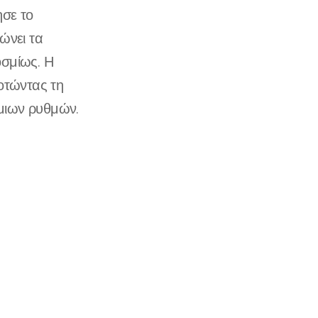
ησε το
ώνει τα
οσμίως. Η
δοτώντας τη
μιων ρυθμών.