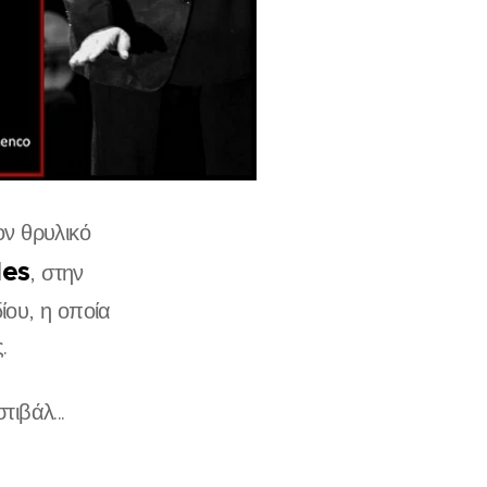
ον θρυλικό
les
, στην
ίου, η οποία
ς.
ιβάλ...