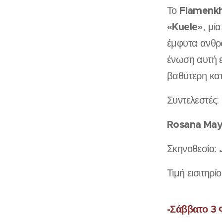
Flamenkh
Το
«Kuele»
, μί
έμφυτα ανθρώ
ένωση αυτή ε
βαθύτερη κα
Συντελεστές:
Rosana May
Σκηνοθεσία:
Τιμή εισιτηρί
-Σάββατο 3