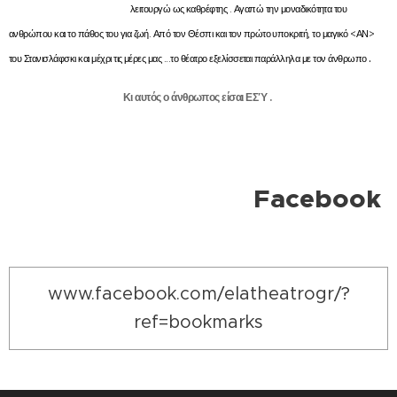
λειτουργώ ως καθρέφτης . Αγαπώ την μοναδικότητα του
ανθρώπου και το πάθος του για ζωή. Από τον Θέσπι και τον πρώτο υποκριτή, το μαγικό <ΑΝ>
.
του Στανισλάφσκι και μέχρι τις μέρες μας ...το θέατρο εξελίσσεται παράλληλα με τον άνθρωπο
Κι αυτός ο άνθρωπος είσαι ΕΣΎ .
Facebook
www.facebook.com/elatheatrogr/?
ref=bookmarks