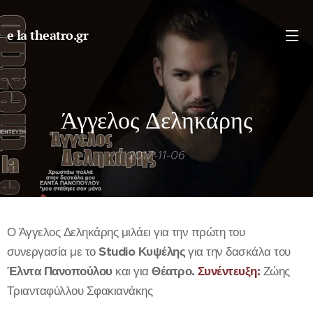
e la theatro.gr
Άγγελος Δεληκάρης
2017-11-06
Ο Άγγελος Δεληκάρης μιλάει για την πρώτη του
συνεργασία με το
Studio Κυψέλης
για την δασκάλα του
Έλντα Πανοπούλου
και για
Θέατρο.
Συνέντευξη:
Ζώης
Τριανταφύλλου Σφακιανάκης