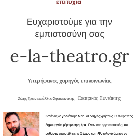
επιτυχία
Ευχαριστούμε για την
εμπιστοσύνη σας
e-la-theatro.gr
Υπερήφανος χορηγός επικοινωνίας
Θεατρικός Συντάκτης
Ζώης Τριανταφύλλου Σφακιανάκης
Κανένας δε γεννιέται με Manual οδηγίες χρήσεως. Ο άνθρωπος
δημιουργείτε μέρα με την μέρα . Όταν στις εργοστασιακές μου
ρυθμίσεις προστέθηκε το Θέατρο και η Ψυχολογία άρχισα να