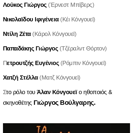
Λούκος Γιώργος
(Έρνεστ Μπίβερς)
Νικολαϊδου Ιφιγένεια
(Κέι Κόνγουεϊ)
Ντίλη Ζέτα
(Κάρολ Κόνγουεϊ)
Παπαδάκης Γιώργος
(Τζέραλντ Θόρτον)
ετρουτζής Ευγένιος
Π
(Ρόμπιν Κόνγουεϊ)
Χατζή Στέλλα
(Ματζ Κόνγουεϊ)
Άλαν Κόνγουεϊ
Σ
το ρόλο του
ο ηθοποιός &
Γιώργος Βούλγαρης.
σκηνοθέτης