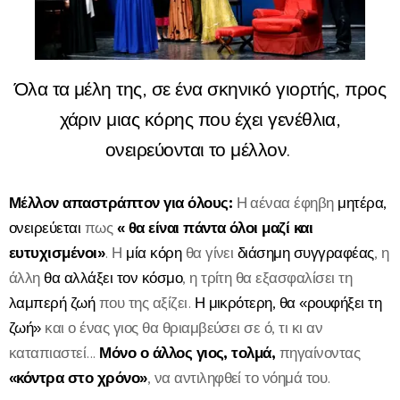
Όλα τα μέλη της, σε ένα σκηνικό γιορτής, προς
χάριν μιας κόρης που έχει γενέθλια,
ονειρεύονται το μέλλον.
Μέλλον απαστράπτον για όλους:
Η αέναα έφηβη
μητέρα,
ονειρεύεται
πως
« θα είναι πάντα όλοι μαζί και
ευτυχισμένοι»
. Η
μία κόρη
θα γίνει
διάσημη συγγραφέας
, η
άλλη
θα αλλάξει τον κόσμο
, η τρίτη θα εξασφαλίσει τη
λαμπερή ζωή
που της αξίζει.
Η μικρότερη, θα «ρουφήξει τη
ζωή»
και ο ένας γιος θα θριαμβεύσει σε ό, τι κι αν
καταπιαστεί...
Μόνο ο άλλος γιος, τολμά,
πηγαίνοντας
«κόντρα στο χρόνο»
, να αντιληφθεί το νόημά του.