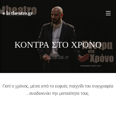
e la theatro.gr
ΚΟΝΤΡΑ ΣΤΟ ΧΡΟΝΟ
2018-06-11
Γιατί ο χρόνος, μέσα από το ευφυές παιχνίδι του συγγραφέα
... αναδεικνύει την ματαιότητα τους.