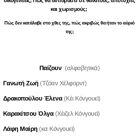
οικογένειας;
Πώς θα αντιδράσει σε θανάτους, αποτυχίες
και χωρισμούς;
Πώς δεν κατάλαβε στο χθες της, πώς ακριβώς θα ήταν το αύριό
της;
Παίζουν
(αλφαβητικά)
Γανωτή Ζωή
(Τζόαν Χέλφορντ)
Δρακοπούλου Έλενα
(Κέι Κόνγουεϊ)
Κ
αρακίτσου Όλγα
(Χέιζελ Κόνγουεϊ)
Λάφη Μαίρη
(κα Κόνγουεϊ)