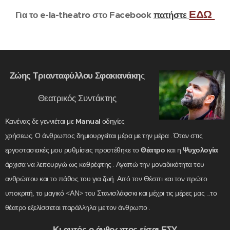
ΕΔΩ
Για το e-la-theatro στο Facebook
πατήστε
Ζώης Τριανταφύλλου Σφακιανάκη
ς
Θεατρικός Συντάκτης
Κανένας δε γεννιέται με
Manual
οδηγίες
χρήσεως. Ο άνθρωπος δημιουργείται μέρα με την μέρα . Όταν στις
εργοστασιακές μου ρυθμίσεις προστέθηκε το
Θέατρο
και η
Ψυχολογία
άρχισα να λειτουργώ ως καθρέφτης . Αγαπώ την μοναδικότητα του
ανθρώπου και το πάθος του για ζωή. Από τον Θέσπι και τον πρώτο
υποκριτή, το μαγικό <ΑΝ> του Στανισλάφσκι και μέχρι τις μέρες μας ...το
θέατρο εξελίσσεται παράλληλα με τον άνθρωπο .
Κι αυτός ο άνθρωπος είσαι ΕΣΥ