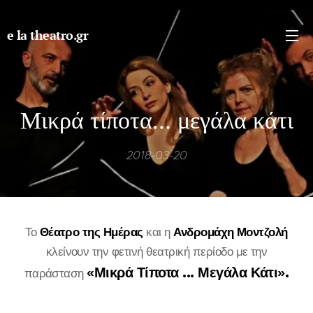
e la theatro.gr
Μικρά τίποτα… μεγάλα κάτι
2018-03-20
Το
Θέατρο της Ημέρας
και η
Ανδρομάχη Μοντζολή
κλείνουν την φετινή θεατρική περίοδο με την
«Μικρά Τίποτα ... Μεγάλα Κάτι».
παράσταση