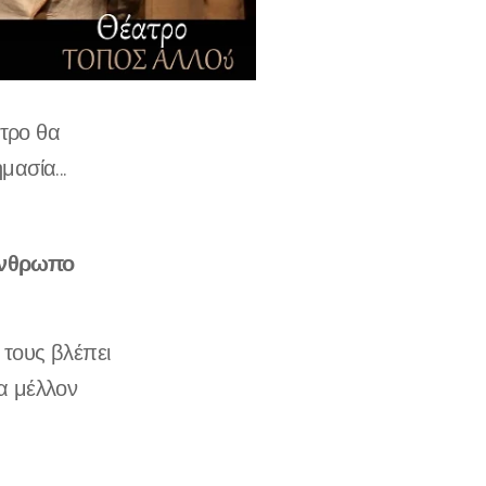
ατρο θα
ασία...
νθρωπο
 τους βλέπει
να μέλλον