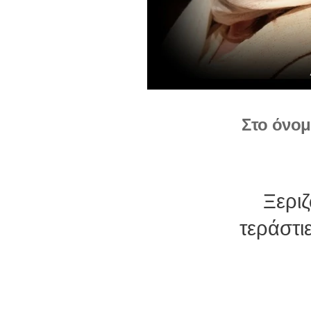
Στο όνομ
Ξεριζ
τεράστι