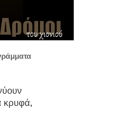
 γράμματα
ανύουν
α κρυφά,