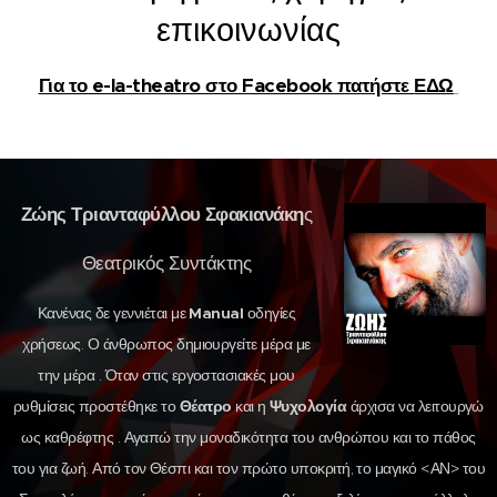
επικοινωνίας
Για το e-la-theatro στο Facebook πατήστε
ΕΔΩ
Ζώης Τριανταφύλλου Σφακιανάκη
ς
Θεατρικός Συντάκτης
Κανένας δε γεννιέται με
Manual
οδηγίες
χρήσεως. Ο άνθρωπος δημιουργείτε μέρα με
την μέρα . Όταν στις εργοστασιακές μου
ρυθμίσεις προστέθηκε το
Θέατρο
και η
Ψυχολογία
άρχισα να λειτουργώ
ως καθρέφτης . Αγαπώ την μοναδικότητα του ανθρώπου και το πάθος
του για ζωή. Από τον Θέσπι και τον πρώτο υποκριτή, το μαγικό <ΑΝ> του