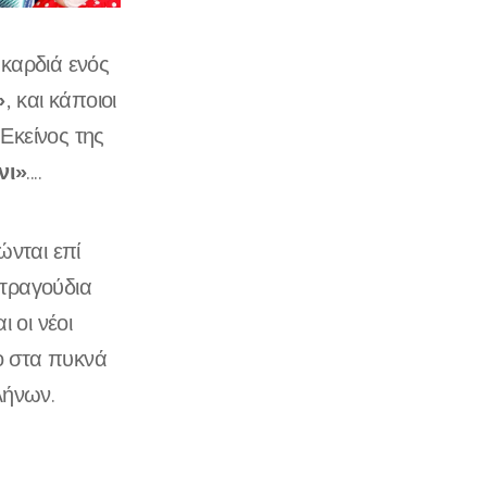
καρδιά ενός
»
, και κάποιοι
 Εκείνος της
νι»
....
ώνται επί
 τραγούδια
 οι νέοι
ο στα πυκνά
λλήνων.