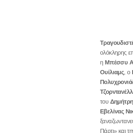
Τραγουδιστέ
ολόκληρης ε
Μπέσσυ Α
η
Ουίλιαμς
, ο
Πολυχρονιά
Τζορντανέλλ
Δημήτρη
του
Εβελίνας Νικ
ξαναζωντανε
Πάρτι» και τ