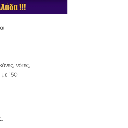
αι
όνες, νότες,
 με 150
,