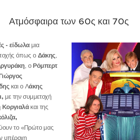
Ατμόσφαιρα των 60ς και 70ς
ς - είδωλα
μια
Δάκης
ποχής όπως ο
,
ργυράκη
Ρόμπερτ
, ο
Γιώργος
δης
άκης
και ο Λ
ι,
με την συμμετοχή
 Κοργιαλά
και της
όλιζα,
ύουν το «Πρώτο μας
ην υπέροχη