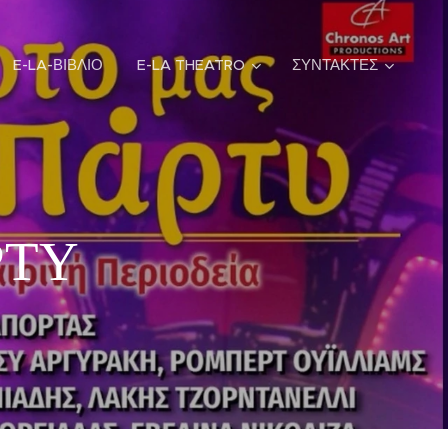
E-LA-ΒΙΒΛΙΟ
E-LA THEATRO
ΣΥΝΤΑΚΤΕΣ
ΡΤΥ