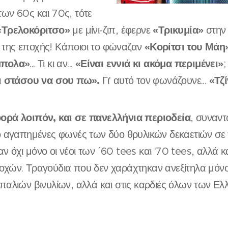
ων 60ς και 70ς, τότε
«Τρελοκόριτσο»
«Τρικυμία»
με μίνι-ζιπ, έφερνε
στην 
«Κορίτσι του Μάη
της εποχής! Κάποιοι το φώναζαν
πολα»
«Είναι εννιά κι ακόμα περιμένει»
... Τι κι αν...
;
ι στάσου να σου πω».
«Τζί
Γι' αυτό τον φωνάζουνε...
ορά λοιπόν, και σε πανελλήνια περιοδεία
, συναντ
ο αγαπημένες φωνές των δύο θρυλικών δεκαετιών σε
 όχι μόνο οι νέοι των ΄60 tees και '70 tees, αλλά και
οχών. Τραγούδια που δεν χαράχτηκαν ανεξίτηλα μόν
παλιών βινυλίων, αλλά και στις καρδιές όλων των Ε