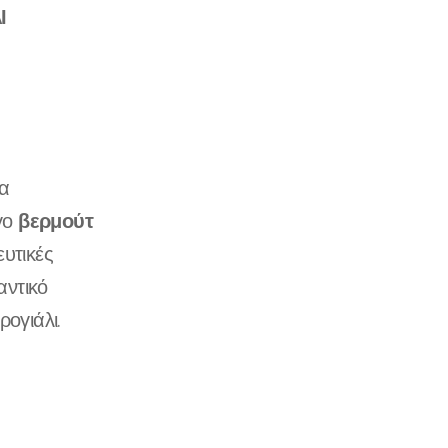
Ι
τα
βερμούτ
ίγο
υτικές
αντικό
ρογιάλι.