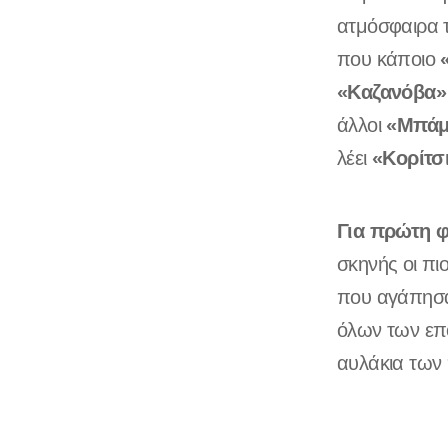
ατμόσφαιρα τ
που κάποιο
«Καζανόβα»
«Μπάμ
άλλοι
«Κορίτσ
λέει
Για πρώτη φ
σκηνής οι πι
που αγάπησαν
όλων των επ
αυλάκια των 