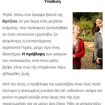
Υπόθεση
Ψηλά, πάνω στα όμορφα βουνά της
Βιρτζίνια
, σε μια άκρη ενός μεγάλου
κτήματος, που πρόσφατα ξεπουλήθηκε
σε έναν απατεώνα εργολάβο, ζει
ολομόναχη, η ενενηντάχρονη
αγρότισσα Γκρέις, μέχρι προ τίνος
ιδιοκτήτρια.
Η πρόβλεψη
των γιατρών
του νοσοκομείου, από όπου μόλις
βγήκε, είναι πως τής απομένουν λίγες
εβδομάδες ζωής.
Από την άλλη, η πρόβλεψη του εργολάβου είναι πως πολύ
σύντομα η ηλικιωμένη γυναίκα θα τού «αδειάσει» ακόμα και
εκείνο το μικρό καλύβι στην άκρη που τής έχει
παραχωρήσει για να μείνει όσο ζήσει. Ήδη, οι μπουλντόζες