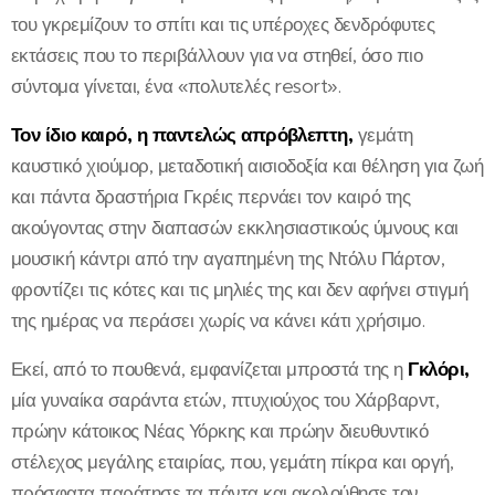
του γκρεμίζουν το σπίτι και τις υπέροχες δενδρόφυτες
εκτάσεις που το περιβάλλουν για να στηθεί, όσο πιο
σύντομα γίνεται, ένα «πολυτελές resort».
Τον ίδιο καιρό, η παντελώς απρόβλεπτη,
γεμάτη
καυστικό χιούμορ, μεταδοτική αισιοδοξία και θέληση για ζωή
και πάντα δραστήρια Γκρέις περνάει τον καιρό της
ακούγοντας στην διαπασών εκκλησιαστικούς ύμνους και
μουσική κάντρι από την αγαπημένη της Ντόλυ Πάρτον,
φροντίζει τις κότες και τις μηλιές της και δεν αφήνει στιγμή
της ημέρας να περάσει χωρίς να κάνει κάτι χρήσιμο.
Εκεί, από το πουθενά, εμφανίζεται μπροστά της η
Γκλόρι,
μία γυναίκα σαράντα ετών, πτυχιούχος του Χάρβαρντ,
πρώην κάτοικος Νέας Υόρκης και πρώην διευθυντικό
στέλεχος μεγάλης εταιρίας, που, γεμάτη πίκρα και οργή,
πρόσφατα παράτησε τα πάντα και ακολούθησε τον