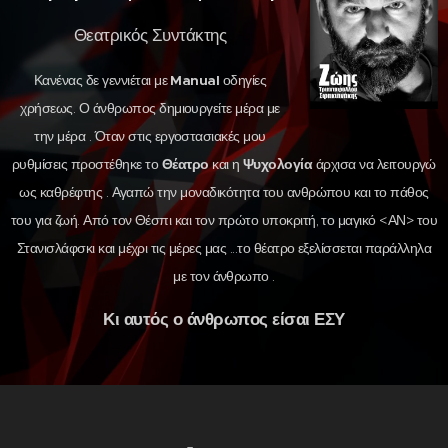
Θεατρικός Συντάκτης
Κανένας δε γεννιέται με
Manual
οδηγίες
χρήσεως. Ο άνθρωπος δημιουργείτε μέρα με
την μέρα . Όταν στις εργοστασιακές μου
ρυθμίσεις προστέθηκε το
Θέατρο
και η
Ψυχολογία
άρχισα να λειτουργώ
ως καθρέφτης . Αγαπώ την μοναδικότητα του ανθρώπου και το πάθος
του για ζωή. Από τον Θέσπι και τον πρώτο υποκριτή, το μαγικό <ΑΝ> του
Στανισλάφσκι και μέχρι τις μέρες μας ...το θέατρο εξελίσσεται παράλληλα
με τον άνθρωπο .
Κι αυτός ο άνθρωπος είσαι ΕΣΥ