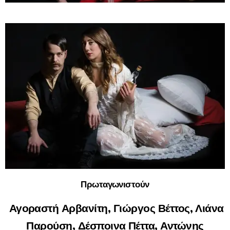
Πρωταγωνιστούν
Αγοραστή Αρβανίτη, Γιώργος Βέττος, Λιάνα
Παρούση, Δέσποινα Πέττα, Αντώνης