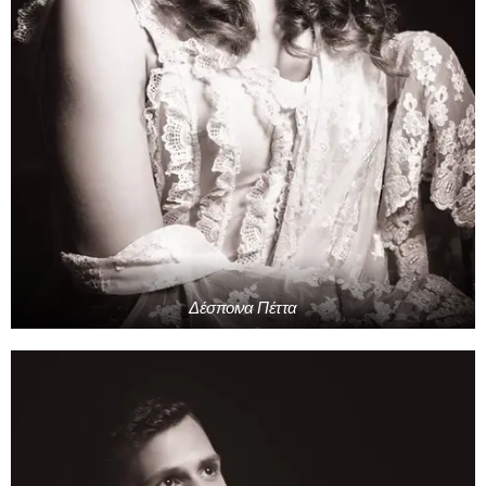
Δέσποινα Πέττα