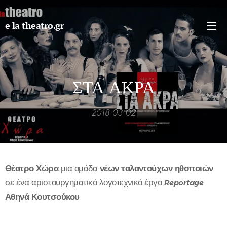
e la theatro.gr
ΣΤΑ ΑΚΡΑ
2018-03-02
Θέατρο Χώρα
μια ομάδα
νέων ταλαντούχων ηθοποιών
σε ένα αριστουργηματικό λογοτεχνικό έργο
Reportage
Αθηνά Κουτσούκου