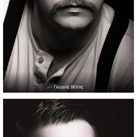
Γιώργος Βέττος